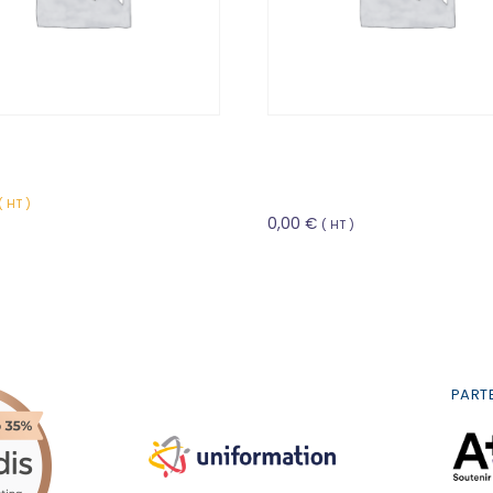
: prise en main des
Signature des contrats
s – FFETC3
d’assurance : nouvelles
modalités – CVCT02B
( HT )
0,00
€
( HT )
 des options
Choix des options
PARTE