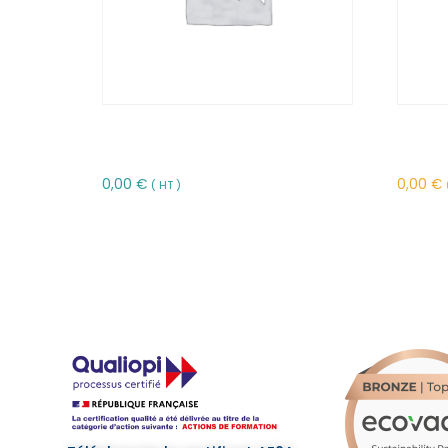
Bases du droit de la
Excel 
construction – FFBDC1
macro
0,00
€
0,00
€
( HT )
Choix des options
Choix