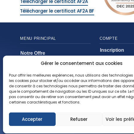
Télécharger le certificat AF2A
Télécharger le certificat AF2A BF
MENU PRINCIPAL
COMPTE
Inscription
Notre Offre
Mon compte
Gérer le consentement aux cookies
Catalogues
Mon panier
Nos Solutions
Pour offrir les meilleures expériences, nous utilisons des technologies 
Mes command
les cookies pour stocker et/ou accéder aux informations des appareils
Actualités
de consentir à ces technologies nous permettra de traiter des donnée
que le comportement de navigation ou les ID uniques sur ce site. Le f
À propos
pas consentir ou de retirer son consentement peut avoir un effet néga
certaines caractéristiques et fonctions.
Accepter
Refuser
Voir les pré