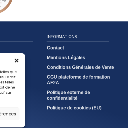
INFORMATIONS
Contact
Mentions Légales
Conditions Générales de Vente
telles que
es
CGU plateforme de formation
. Le fait
s telles
AF2A
ait de ne
Politique externe de
tif sur
confidentialité
Politique de cookies (EU)
férences