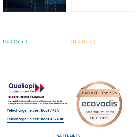
Cybercriminalité et
Rôle de l’assureur en
bonnes pratiques –
matière de prévention
FFCYB
incendie – CVCT59A
0,00
€
0,00
€
( HT )
( HT )
Choix des options
Choix des options
Télécharger le certificat AF2A
Télécharger le certificat AF2A BF
PARTENAIRES :