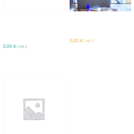
Bien connaître le Plan
Identifier profils et
d’Epargne Retraite pour
situations difficiles –
bien le conseiller –
FFOST2
CVCT52
0,00
€
( HT )
0,00
€
( HT )
Choix des options
Choix des options