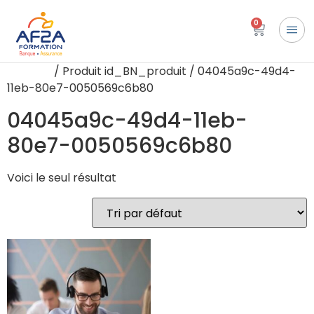
0
Accueil
/ Produit id_BN_produit / 04045a9c-49d4-
11eb-80e7-0050569c6b80
04045a9c-49d4-11eb-
80e7-0050569c6b80
Voici le seul résultat