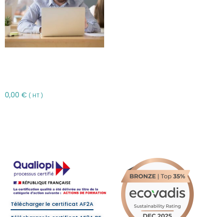
Téléconseiller : l’acteur
clé de la relation client –
TACR
0,00
€
( HT )
Choix des options
Télécharger le certificat AF2A