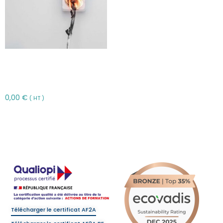
Responsabilité civile du
fait des produits
défectueux – RCDE
0,00
€
( HT )
Choix des options
Télécharger le certificat AF2A