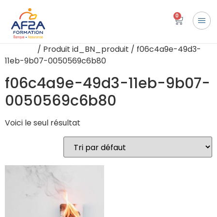
0
Accueil
/ Produit id_BN_produit / f06c4a9e-49d3-
11eb-9b07-0050569c6b80
f06c4a9e-49d3-11eb-9b07-
0050569c6b80
Voici le seul résultat