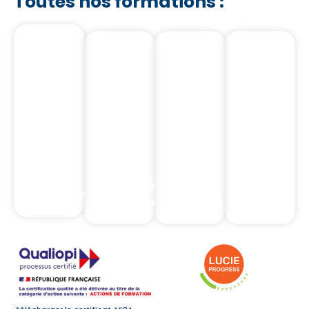
Toutes nos formations :
Notre
Notre
Nos
Nos
Catalogue
Catalogue
Formations
Formation
Nos
Nos
Formations
Formations
Intermédiaires
Complia
Assurance
d'assurance
Banque
Réglemen