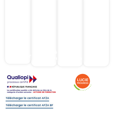
Notre
Notre
Nos
Nos
Catalogue
Catalogue
Formations
Formation
Nos
Nos
Formations
Formations
Intermédiaires
Complia
Assurance
d'assurance
Banque
Réglemen
Télécharger le certificat AF2A
Télécharger le certificat AF2A BF