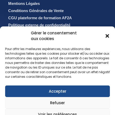
Mentions Légales
Conditions Générales de Vente
CGU plateforme de formation AF2A
Politique externe de confidentialité
Politique de cookies (EU)
Gérer le consentement
aux cookies
Pour offrir les meilleures expériences, nous utilisons des
technologies telles que les cookies pour stocker et/ou accéder aux
informations des appareils. Le fait de consentir à ces technologies
nous permettra de traiter des données telles que le comportement
de navigation ou les ID uniques sur ce site. Le fait de ne pas
consentir ou de retirer son consentement peut avoir un effet négatif
sur certaines caractéristiques et fonctions.
sales@af2a.com
Accepter
reclamation@af2a.com
01 56 88 56 00
Refuser
Voir les préférences
Copyright 2025 AF2A. Tous droits réservés.