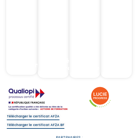
Notre
Notre
Nos
Nos
Catalogue
Catalogue
Formations
Formation
Nos
Nos
Formations
Formations
Intermédiaires
Complia
Assurance
d'assurance
Banque
Réglemen
Télécharger le certificat AF2A
Télécharger le certificat AF2A BF
PARTENAIRES :