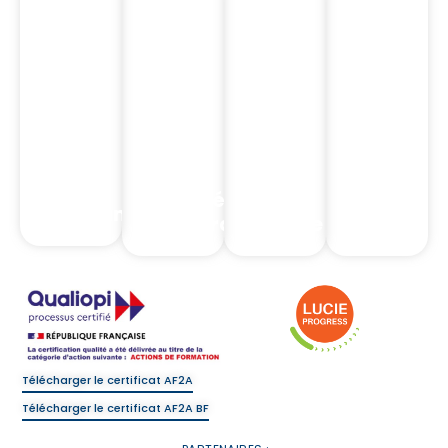
Notre
Notre
Nos
Nos
Catalogue
Catalogue
Formations
Formation
Nos
Nos
Formations
Formations
Intermédiaires
Complia
Assurance
d'assurance
Banque
Réglemen
Télécharger le certificat AF2A
Télécharger le certificat AF2A BF