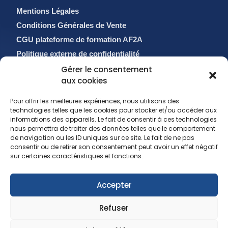
Mentions Légales
Conditions Générales de Vente
CGU plateforme de formation AF2A
Politique externe de confidentialité
Politique de cookies (EU)
Gérer le consentement
aux cookies
Pour offrir les meilleures expériences, nous utilisons des
technologies telles que les cookies pour stocker et/ou accéder aux
informations des appareils. Le fait de consentir à ces technologies
nous permettra de traiter des données telles que le comportement
de navigation ou les ID uniques sur ce site. Le fait de ne pas
consentir ou de retirer son consentement peut avoir un effet négatif
sur certaines caractéristiques et fonctions.
sales@af2a.com
Accepter
reclamation@af2a.com
01 56 88 56 00
Refuser