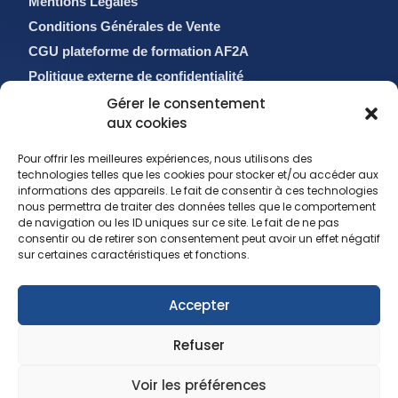
Mentions Légales
Conditions Générales de Vente
CGU plateforme de formation AF2A
Politique externe de confidentialité
Politique de cookies (EU)
Gérer le consentement
aux cookies
Pour offrir les meilleures expériences, nous utilisons des
technologies telles que les cookies pour stocker et/ou accéder aux
informations des appareils. Le fait de consentir à ces technologies
nous permettra de traiter des données telles que le comportement
de navigation ou les ID uniques sur ce site. Le fait de ne pas
consentir ou de retirer son consentement peut avoir un effet négatif
sur certaines caractéristiques et fonctions.
sales@af2a.com
Accepter
reclamation@af2a.com
01 56 88 56 00
Refuser
Copyright 2025 AF2A. Tous droits réservés.
Voir les préférences