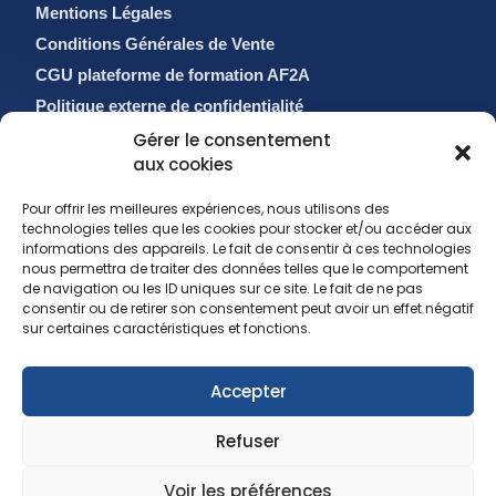
Mentions Légales
Conditions Générales de Vente
CGU plateforme de formation AF2A
Politique externe de confidentialité
Politique de cookies (EU)
Gérer le consentement
aux cookies
Pour offrir les meilleures expériences, nous utilisons des
technologies telles que les cookies pour stocker et/ou accéder aux
informations des appareils. Le fait de consentir à ces technologies
nous permettra de traiter des données telles que le comportement
de navigation ou les ID uniques sur ce site. Le fait de ne pas
consentir ou de retirer son consentement peut avoir un effet négatif
sur certaines caractéristiques et fonctions.
sales@af2a.com
Accepter
reclamation@af2a.com
01 56 88 56 00
Refuser
Copyright 2025 AF2A. Tous droits réservés.
Voir les préférences