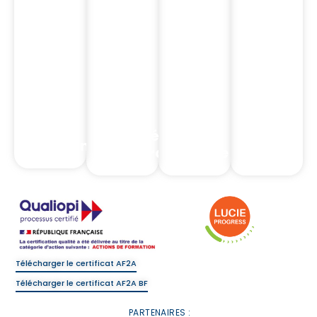
Notre
Notre
Nos
Nos
Catalogue
Catalogue
Formations
Formation
Nos
Nos
Formations
Formations
Intermédiaires
Complia
Assurance
d'assurance
Banque
Réglemen
Télécharger le certificat AF2A
Télécharger le certificat AF2A BF
PARTENAIRES :