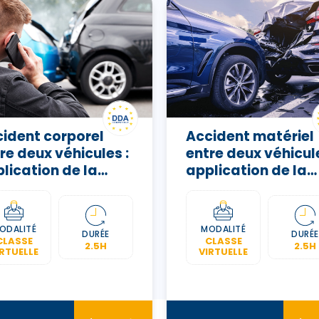
ident corporel
Accident matériel
re deux véhicules :
entre deux véhicule
lication de la
application de la
vention IRCA –
convention IRSA –
ALB3
FFALB2
ODALITÉ
MODALITÉ
DURÉE
DURÉE
CLASSE
CLASSE
2.5H
2.5H
IRTUELLE
VIRTUELLE