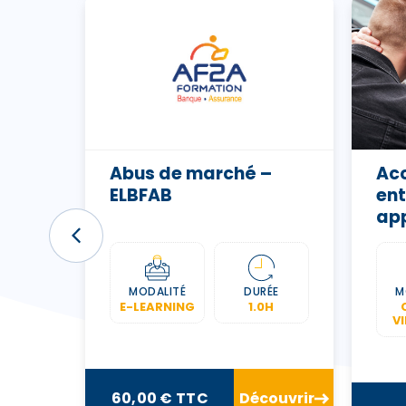
D et
Abus de marché –
Acc
ELBFAB
ent
app
con
FF
ÉE
MODALITÉ
DURÉE
M
0H
E-LEARNING
1.0H
V
ouvrir
60,00 € TTC
Découvrir