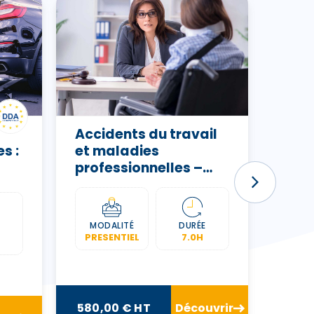
Accidents du travail
Acc
s :
et maladies
FFTU
professionnelles –
ATMP
MODALITÉ
DURÉE
MOD
PRESENTIEL
7.0H
CL
VIR
580,00 € HT
Découvrir