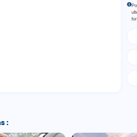
Po
ul
fo
s :