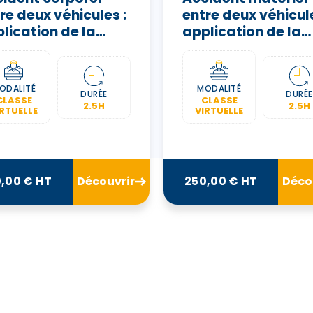
re deux véhicules :
entre deux véhicule
lication de la
application de la
vention IRCA –
convention IRSA –
ALB3
FFALB2
ODALITÉ
MODALITÉ
DURÉE
DURÉE
CLASSE
CLASSE
2.5H
2.5H
IRTUELLE
VIRTUELLE
,00 € HT
Découvrir
250,00 € HT
Déco