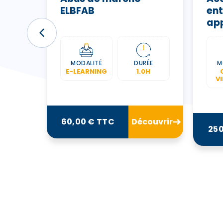
ELBFAB
ent
app
con
FF
ÉE
MODALITÉ
DURÉE
M
0H
E-LEARNING
1.0H
V
ouvrir
60,00 € TTC
Découvrir
250