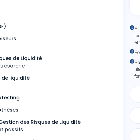
é
SF)
Si
fo
viseurs
et
Fo
ques de Liquidité
Po
trésorerie
ul
fo
de liquidité
ktesting
othèses
Gestion des Risques de Liquidité
et passifs