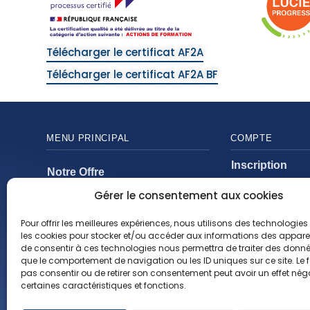
Télécharger le certificat AF2A
Télécharger le certificat AF2A BF
MENU PRINCIPAL
COMPTE
Inscription
Notre Offre
Mon compte
Gérer le consentement aux cookies
Catalogues
Mon panier
Nos Solutions
Pour offrir les meilleures expériences, nous utilisons des technologies 
Mes command
les cookies pour stocker et/ou accéder aux informations des appareils
Actualités
de consentir à ces technologies nous permettra de traiter des donnée
que le comportement de navigation ou les ID uniques sur ce site. Le f
À propos
pas consentir ou de retirer son consentement peut avoir un effet néga
certaines caractéristiques et fonctions.