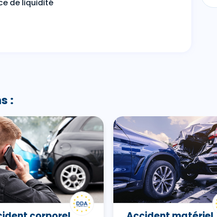
e de liquidité
s :
ident corporel
Accident matériel