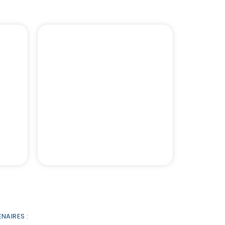
ue
Nos Formations
ns
Compliance
Réglementaire
NAIRES :