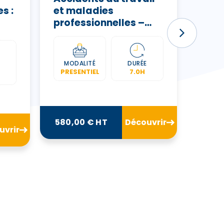
s :
et maladies
FFTU
professionnelles –
ATMP
MODALITÉ
DURÉE
MOD
PRESENTIEL
7.0H
CL
VIR
580,00 € HT
Découvrir
uvrir
250,