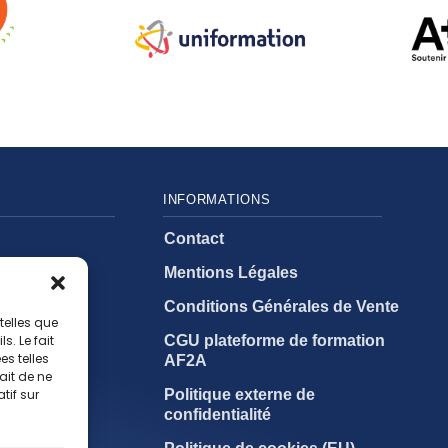
INFORMATIONS
Contact
Mentions Légales
Conditions Générales de Vente
telles que
es
CGU plateforme de formation
. Le fait
s telles
AF2A
ait de ne
Politique externe de
tif sur
confidentialité